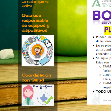
La radio que te
activa
Guía uso
responsable
de equipos y
dispositivos
Coordinación
con Salud