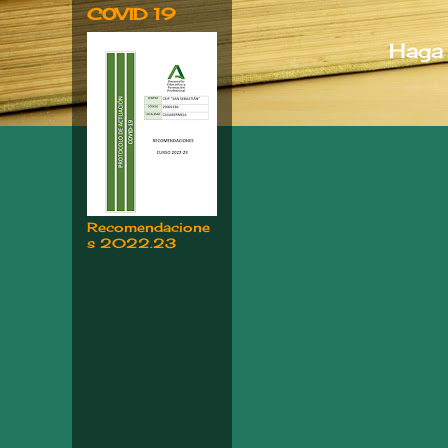
COVID 19
Haga 
Recomendacione
s 2022.23