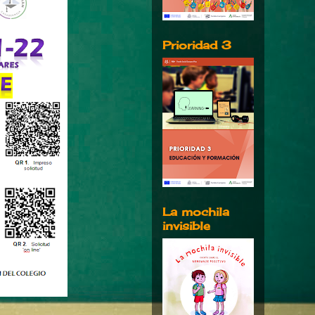
Prioridad 3
La mochila
invisible