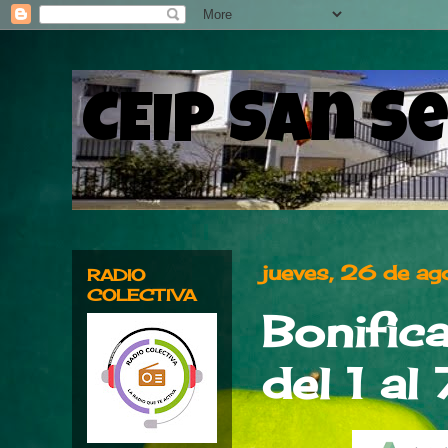
CEIP San S
jueves, 26 de a
RADIO
COLECTIVA
Bonific
del 1 al