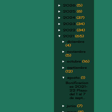
2026
(5)
►
2025
(8)
►
2024
(37)
►
2023
(34)
►
2022
(34)
►
2021
(65)
▼
diciembre
►
(4)
noviembre
►
(5)
octubre
(16)
►
septiembre
►
(12)
agosto
(1)
▼
Bonificacion
es 2021-
22 Plazo:
del 1 al 7
de sept...
junio
(7)
►
mayo
(8)
►