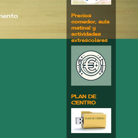
umento
Precios
comedor, aula
matinal y
actividades
extrescolares
PLAN DE
CENTRO