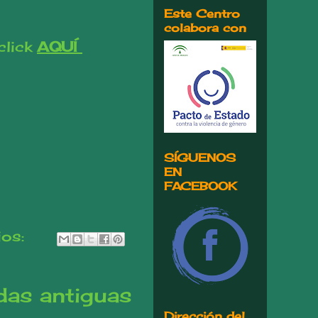
Este Centro
colabora con
click
AQUÍ
SÍGUENOS
EN
FACEBOOK
ios:
das antiguas
Dirección del