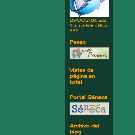
29002186.edu
@juntadeandaluci
a.es
Pasen
Vistas de
página en
total
Portal Séneca
Archivo del
blog