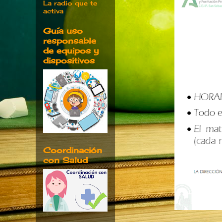
La radio que te
activa
Guía uso
responsable
de equipos y
dispositivos
Coordinación
con Salud