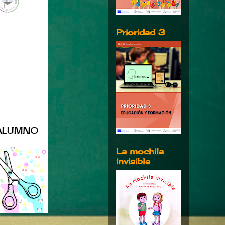
Prioridad 3
La mochila
invisible