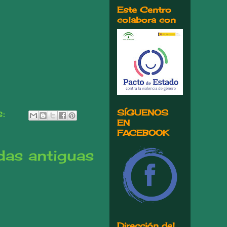
Este Centro
colabora con
s:
SÍGUENOS
EN
FACEBOOK
das antiguas
Dirección del