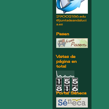
29002186.edu
@juntadeandaluci
a.es
Pasen
Vistas de
página en
total
1
5
5
8
1
6
Portal Séneca