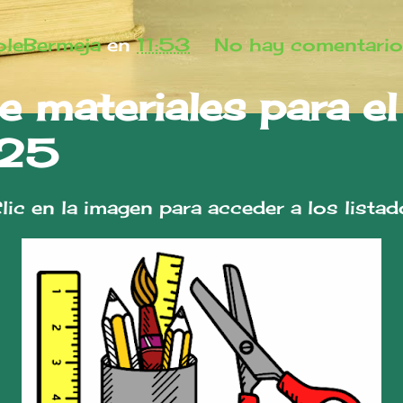
leBermeja
en
11:53
No hay comentario
e materiales para e
25
ic en la imagen para acceder a los lista