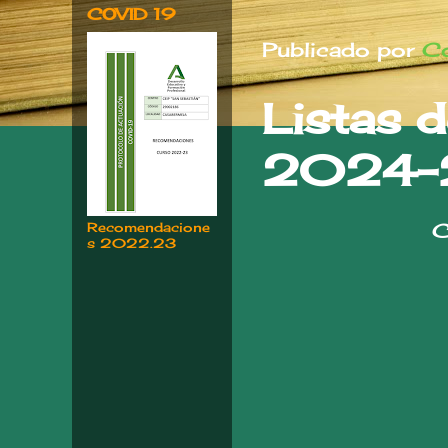
COVID 19
Publicado por
Co
Listas d
2024-
Cl
Recomendacione
s 2022.23