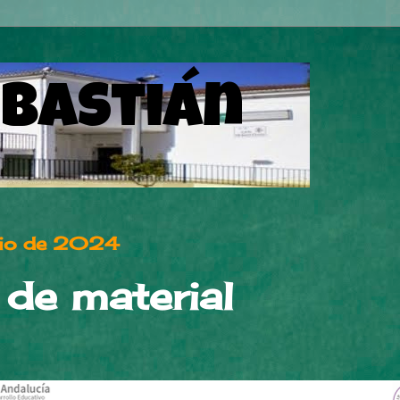
ebastián
unio de 2024
 de material