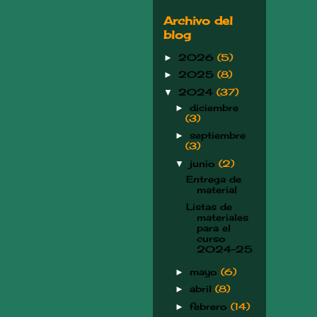
Archivo del
blog
2026
(5)
►
2025
(8)
►
2024
(37)
▼
diciembre
►
(3)
septiembre
►
(3)
junio
(2)
▼
Entrega de
material
Listas de
materiales
para el
curso
2024-25
mayo
(6)
►
abril
(8)
►
febrero
(14)
►