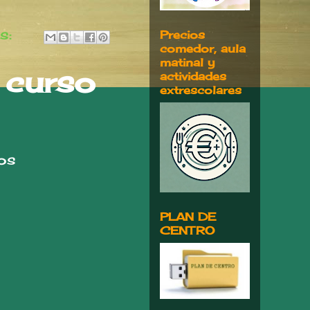
s:
Precios
comedor, aula
matinal y
l curso
actividades
extrescolares
dos
PLAN DE
CENTRO