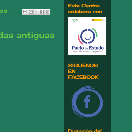
Este Centro
os:
colabora con
das antiguas
SÍGUENOS
EN
FACEBOOK
Dirección del