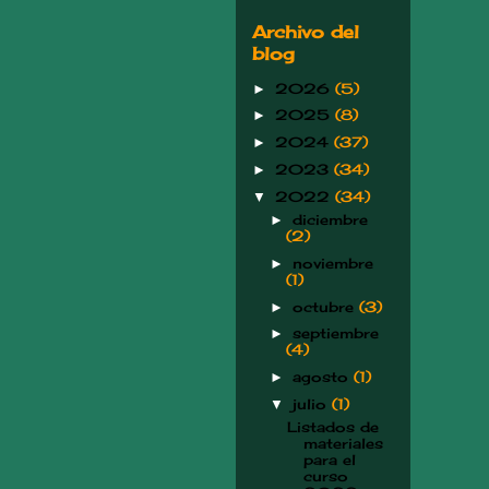
Archivo del
blog
2026
(5)
►
2025
(8)
►
2024
(37)
►
2023
(34)
►
2022
(34)
▼
diciembre
►
(2)
noviembre
►
(1)
octubre
(3)
►
septiembre
►
(4)
agosto
(1)
►
julio
(1)
▼
Listados de
materiales
para el
curso