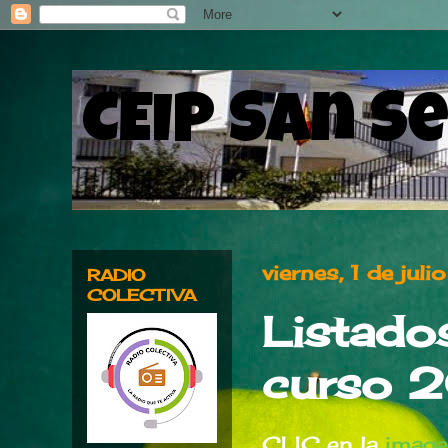
CEIP San S
viernes, 1 de ju
RADIO
COLECTIVA
Listados
curso
CLIC en la
imag