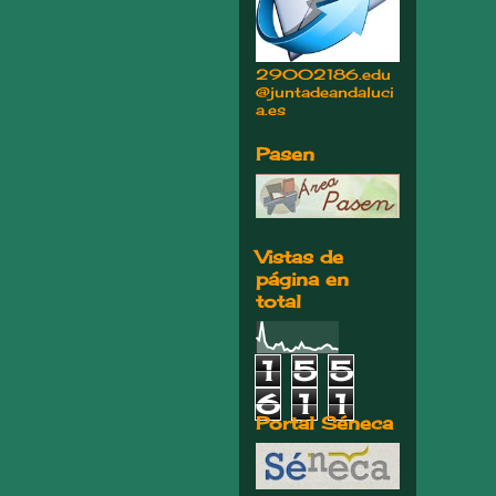
29002186.edu
@juntadeandaluci
a.es
Pasen
Vistas de
página en
total
1
5
5
6
1
1
Portal Séneca