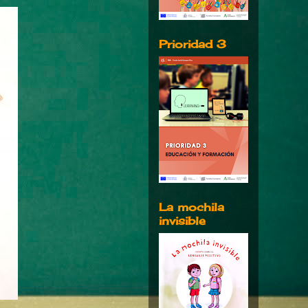
Prioridad 3
La mochila
invisible