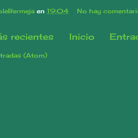
leBermeja
en
19:04
No hay comentari
s recientes
Inicio
Entra
tradas (Atom)