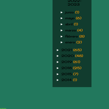
2022-
2023
junio
(1)
►
mayo
(6)
►
abril
(1)
►
marzo
(4)
►
febrero
(8)
►
enero
(2)
►
2021
(65)
►
2020
(48)
►
2019
(61)
►
2018
(25)
►
2015
(7)
►
2014
(1)
►
gger
.