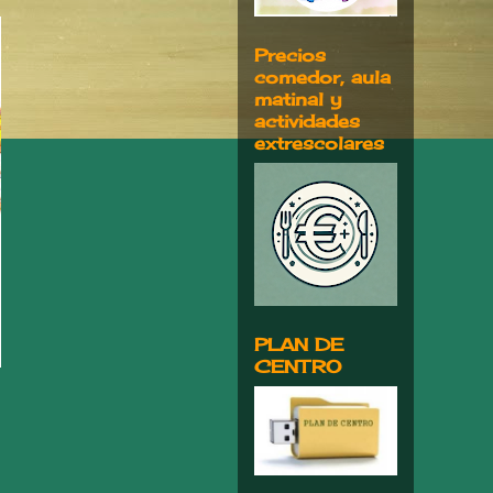
Precios
comedor, aula
matinal y
actividades
extrescolares
PLAN DE
CENTRO