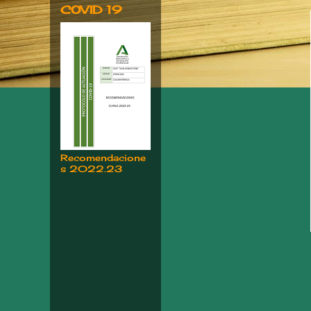
COVID 19
Recomendacione
s 2022.23