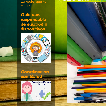
La radio que te
activa
Guía uso
responsable
de equipos y
dispositivos
Coordinación
con Salud