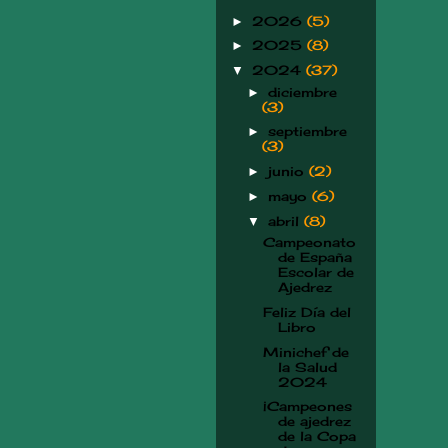
2026
(5)
►
2025
(8)
►
2024
(37)
▼
diciembre
►
(3)
septiembre
►
(3)
junio
(2)
►
mayo
(6)
►
abril
(8)
▼
Campeonato
de España
Escolar de
Ajedrez
Feliz Día del
Libro
Minichef de
la Salud
2024
¡Campeones
de ajedrez
de la Copa