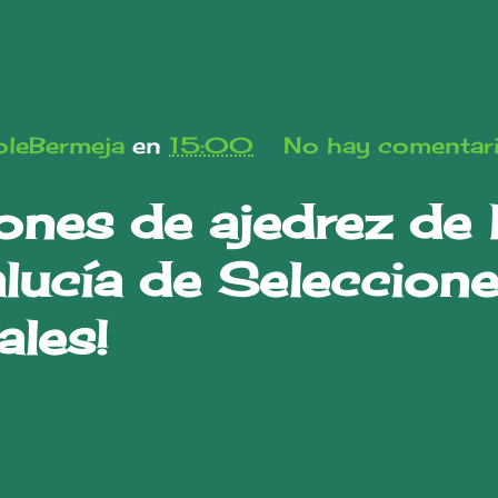
leBermeja
en
15:00
No hay comentar
nes de ajedrez de 
lucía de Seleccion
ales!