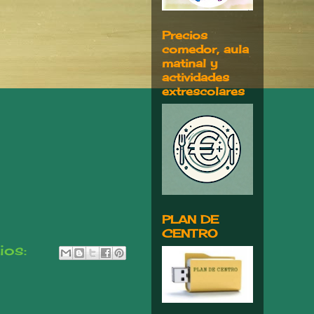
Precios
comedor, aula
matinal y
actividades
extrescolares
PLAN DE
CENTRO
ios: