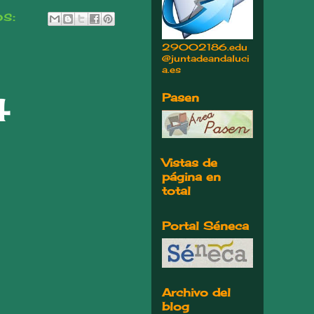
os:
29002186.edu
@juntadeandaluci
a.es
Pasen
4
Vistas de
página en
total
Portal Séneca
Archivo del
blog