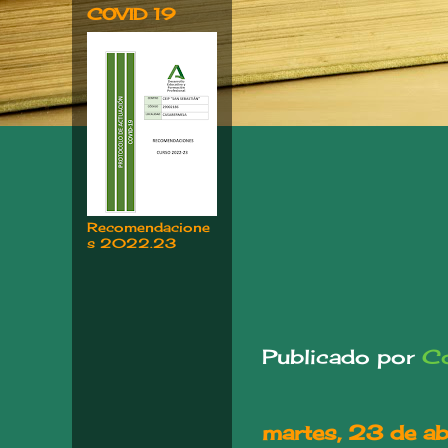
COVID 19
Recomendacione
s 2022.23
Publicado por
Co
martes, 23 de a