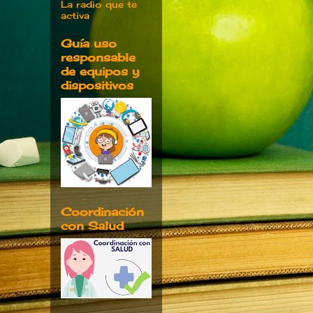
La radio que te
activa
Guía uso
responsable
de equipos y
dispositivos
Coordinación
con Salud