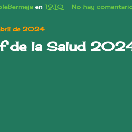
leBermeja
en
19:10
No hay comentari
abril de 2024
f de la Salud 202