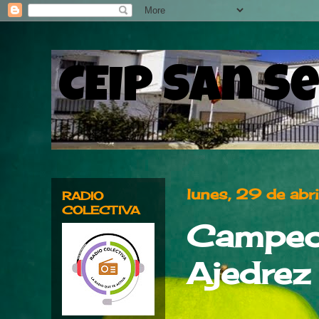
CEIP San S
lunes, 29 de ab
RADIO
COLECTIVA
Campeon
Ajedrez