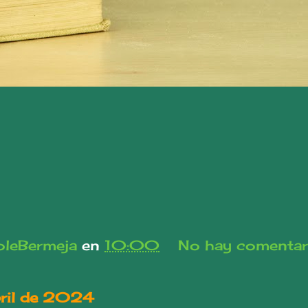
leBermeja
en
10:00
No hay comentar
bril de 2024