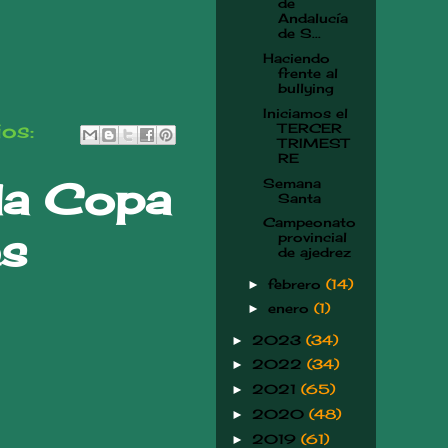
de
Andalucía
de S...
Haciendo
frente al
bullying
Iniciamos el
ios:
TERCER
TRIMEST
RE
la Copa
Semana
Santa
Campeonato
es
provincial
de ajedrez
febrero
(14)
►
enero
(1)
►
2023
(34)
►
2022
(34)
►
2021
(65)
►
2020
(48)
►
2019
(61)
►