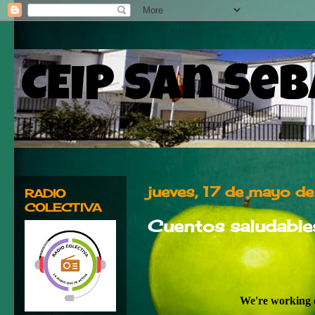
CEIP San Se
jueves, 17 de mayo 
RADIO
COLECTIVA
Cuentos saludabl