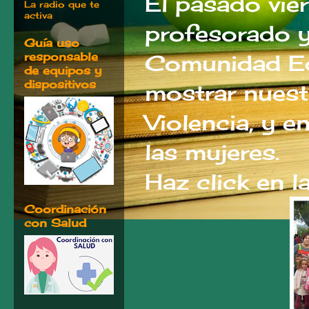
El pasado vie
La radio que te
activa
profesorado y
Guía uso
responsable
Comunidad Ed
de equipos y
dispositivos
mostrar nuest
Violencia, y e
las mujeres.
Haz click en 
Coordinación
con Salud