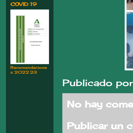
COVID 19
Recomendacione
s 2022.23
Publicado po
No hay comen
Publicar un 