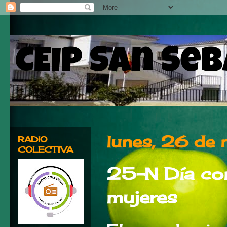
CEIP San Se
lunes, 26 de
RADIO
COLECTIVA
25-N Día cont
mujeres