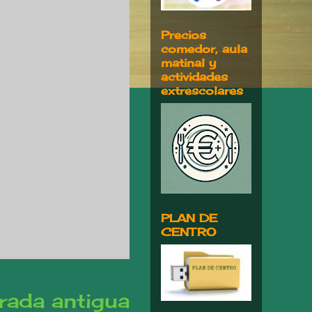
Precios
comedor, aula
matinal y
actividades
extrescolares
PLAN DE
CENTRO
rada antigua