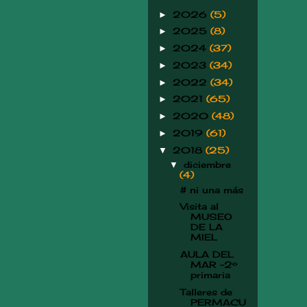
2026
(5)
►
2025
(8)
►
2024
(37)
►
2023
(34)
►
2022
(34)
►
2021
(65)
►
2020
(48)
►
2019
(61)
►
2018
(25)
▼
diciembre
▼
(4)
# ni una más
Visita al
MUSEO
DE LA
MIEL
AULA DEL
MAR -2º
primaria
Talleres de
PERMACU