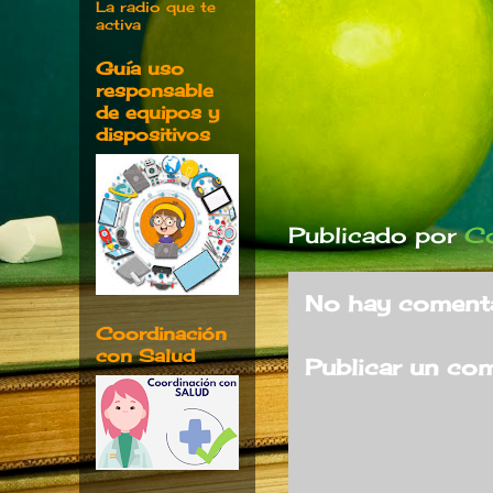
La radio que te
activa
Guía uso
responsable
de equipos y
dispositivos
Publicado por
Co
No hay comenta
Coordinación
con Salud
Publicar un co