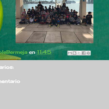
leBermeja
en
11:45
rios:
mentario