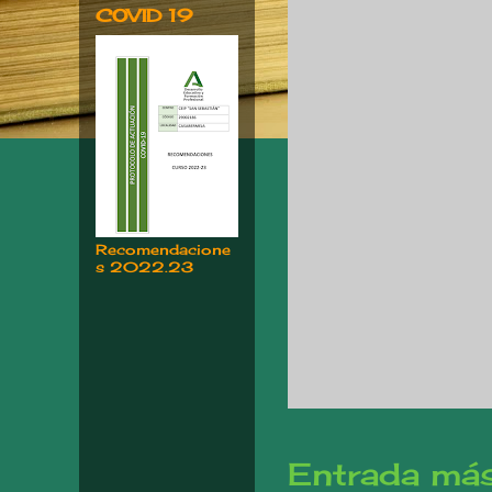
COVID 19
Recomendacione
s 2022.23
Entrada más