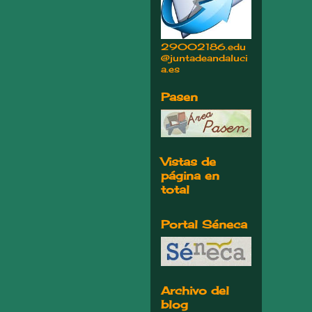
29002186.edu
@juntadeandaluci
a.es
Pasen
Vistas de
página en
total
Portal Séneca
Archivo del
blog