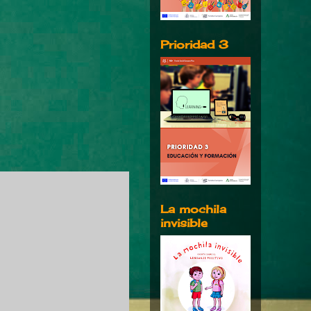
Prioridad 3
La mochila
invisible