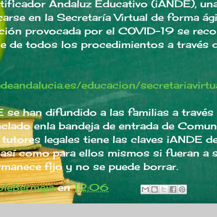
ntificador Andaluz Educativo (iANDE), una
carse en la Secretaría Virtual de forma ági
ación provocada por el COVID-19 se reco
ne de todos los procedimientos a través d
adeandalucia.es/educacion/secretariavirtu
se han difundido a las familias a través 
nclado enla bandeja de entrada de Comun
 tutores legales tiene las claves iANDE d
s así como para ellos mismos si fueran a 
manece fijo y no se puede borrar.
leBermeja
en
12:06