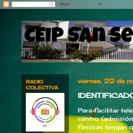
CEIP San S
viernes, 22 de
RADIO
COLECTIVA
IDENTIFICAD
Para facilitar t
centro (admisión,
familias tengan 