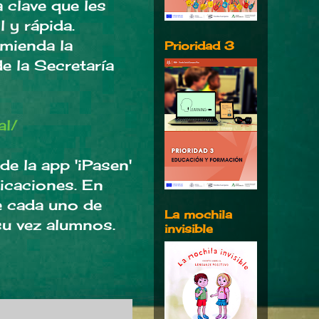
 clave que les
l y rápida.
mienda la
Prioridad 3
e la Secretaría
al/
de la app 'iPasen'
icaciones. En
e cada uno de
La mochila
su vez alumnos.
invisible