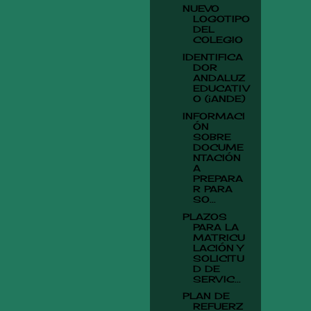
NUEVO
LOGOTIPO
DEL
COLEGIO
IDENTIFICA
DOR
ANDALUZ
EDUCATIV
O (iANDE)
INFORMACI
ÓN
SOBRE
DOCUME
NTACIÓN
A
PREPARA
R PARA
SO...
PLAZOS
PARA LA
MATRICU
LACIÓN Y
SOLICITU
D DE
SERVIC...
PLAN DE
REFUERZ