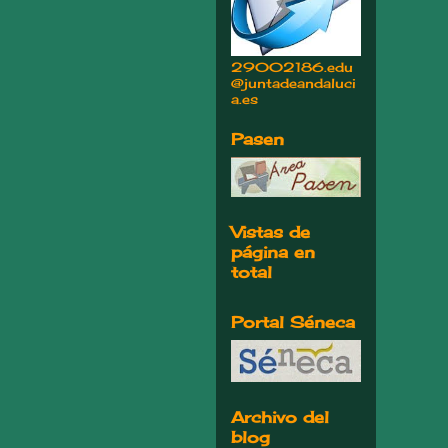
29002186.edu
@juntadeandaluci
a.es
Pasen
Vistas de
página en
total
Portal Séneca
Archivo del
blog