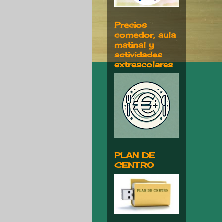
Precios
comedor, aula
matinal y
actividades
extrescolares
PLAN DE
CENTRO