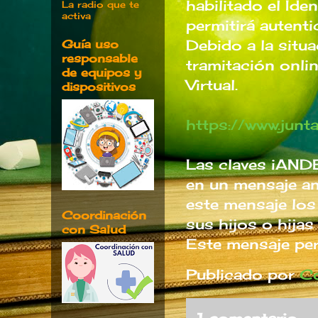
habilitado el Ide
La radio que te
activa
permitirá autenti
Debido a la situ
Guía uso
responsable
tramitación onli
de equipos y
Virtual.
dispositivos
https://www.junt
Las claves iANDE 
en un mensaje a
este mensaje los
Coordinación
sus hijos o hija
con Salud
Este mensaje per
Publicado por
Co