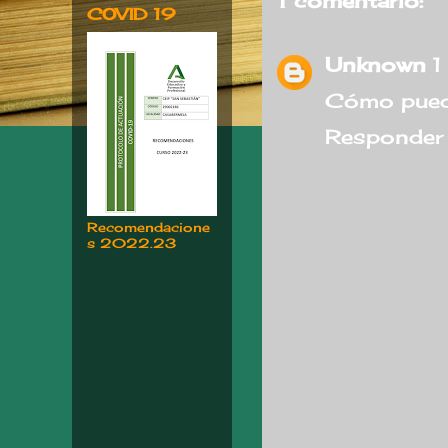
1 comentario:
COVID 19
Unknown
1
Cómo puedo 
Responder
Recomendacione
s 2022.23