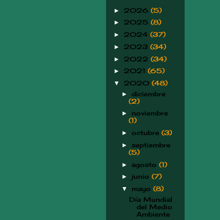
2026
(5)
►
2025
(8)
►
2024
(37)
►
2023
(34)
►
2022
(34)
►
2021
(65)
►
2020
(48)
▼
diciembre
►
(2)
noviembre
►
(1)
octubre
(3)
►
septiembre
►
(5)
agosto
(1)
►
junio
(7)
►
mayo
(8)
▼
Día Mundial
del Medio
Ambiente