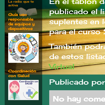
En el tablón 
La radio que te
activa
publicado el l
Guía uso
responsable
suplentes en 
de equipos y
dispositivos
para el cur
También podrán
de estos lista
Virtual
Coordinación
con Salud
Publicado po
No hay comen