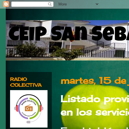
CEIP San Se
martes, 15 de
RADIO
COLECTIVA
Listado prov
en los servi