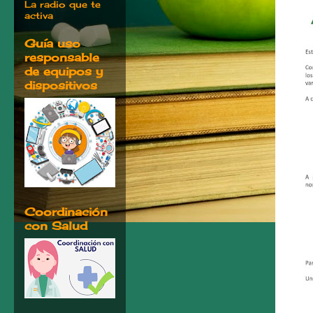
La radio que te
activa
Guía uso
responsable
de equipos y
dispositivos
Coordinación
con Salud