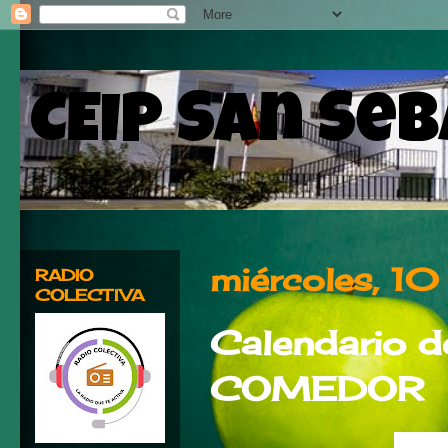
CEIP San Se
miércoles, 1
RADIO
COLECTIVA
Calendario d
COMEDOR