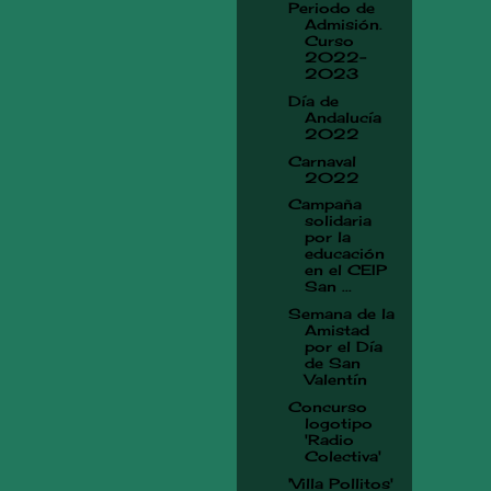
Periodo de
Admisión.
Curso
2022-
2023
Día de
Andalucía
2022
Carnaval
2022
Campaña
solidaria
por la
educación
en el CEIP
San ...
Semana de la
Amistad
por el Día
de San
Valentín
Concurso
logotipo
'Radio
Colectiva'
'Villa Pollitos'