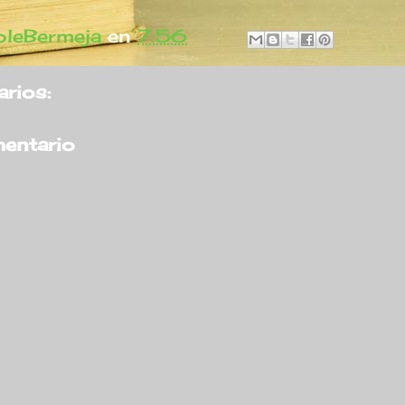
leBermeja
en
7:56
rios:
mentario