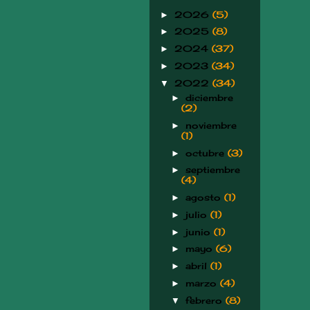
2026
(5)
►
2025
(8)
►
2024
(37)
►
2023
(34)
►
2022
(34)
▼
diciembre
►
(2)
noviembre
►
(1)
octubre
(3)
►
septiembre
►
(4)
agosto
(1)
►
julio
(1)
►
junio
(1)
►
mayo
(6)
►
abril
(1)
►
marzo
(4)
►
febrero
(8)
▼