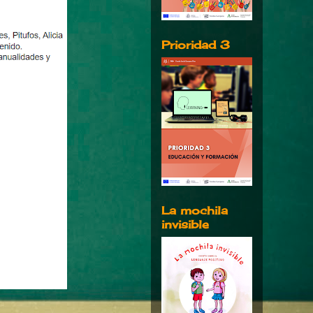
Prioridad 3
La mochila
invisible