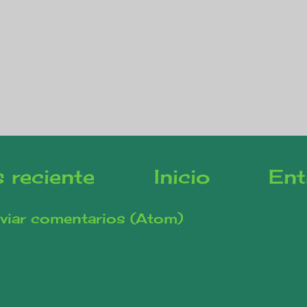
 reciente
Inicio
Ent
viar comentarios (Atom)