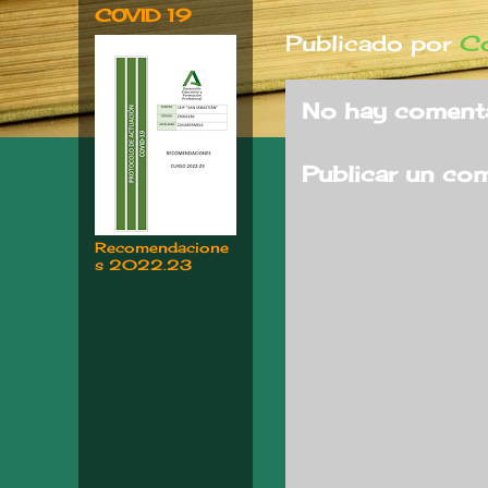
COVID 19
Publicado por
Co
No hay comenta
Publicar un co
Recomendacione
s 2022.23