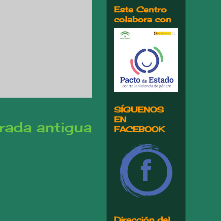
Este Centro
colabora con
SÍGUENOS
EN
rada antigua
FACEBOOK
Dirección del