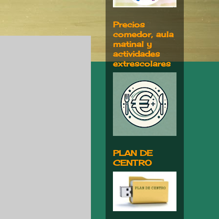
Precios
comedor, aula
matinal y
actividades
extrescolares
PLAN DE
CENTRO