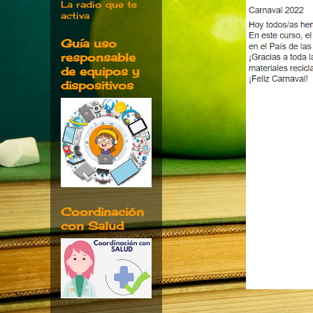
La radio que te
activa
Guía uso
responsable
de equipos y
dispositivos
Coordinación
con Salud