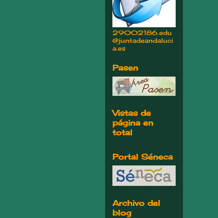
29002186.edu
@juntadeandaluci
a.es
Pasen
Vistas de
página en
total
Portal Séneca
Archivo del
blog