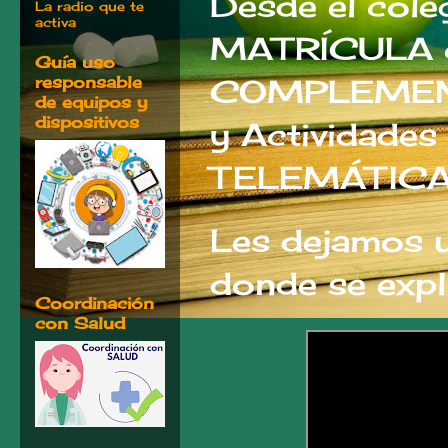
Desde el coleg
La radio que te
activa
MATRÍCULA c
Guía uso
responsable
COMPLEMENTA
de equipos y
dispositivos
y Actividades
TELEMÁTICA
Les dejamos 
donde se expl
Coordinación
con Salud