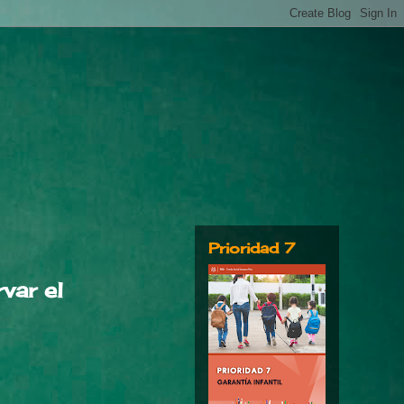
Prioridad 7
var el