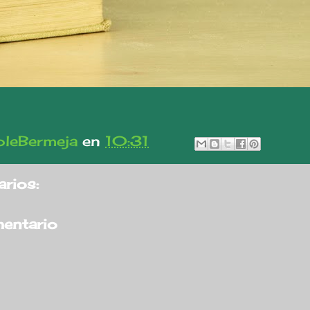
leBermeja
en
10:31
rios:
mentario