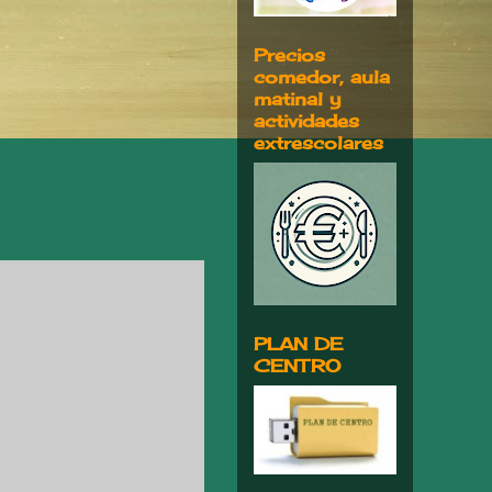
Precios
comedor, aula
matinal y
actividades
extrescolares
PLAN DE
CENTRO