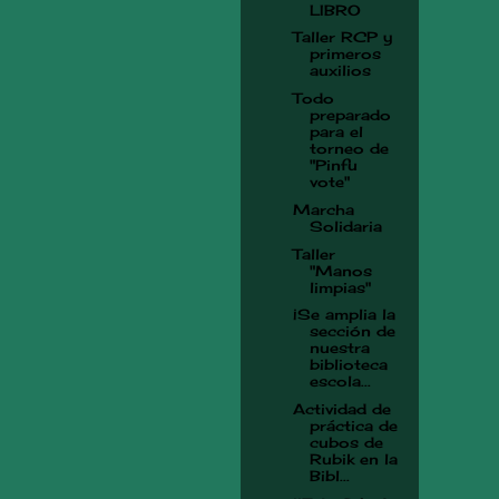
LIBRO
Taller RCP y
primeros
auxilios
Todo
preparado
para el
torneo de
"Pinfu
vote"
Marcha
Solidaria
Taller
"Manos
limpias"
¡Se amplia la
sección de
nuestra
biblioteca
escola...
Actividad de
práctica de
cubos de
Rubik en la
Bibl...