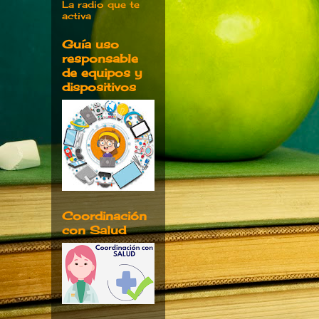
La radio que te
activa
Guía uso
responsable
de equipos y
dispositivos
Coordinación
con Salud