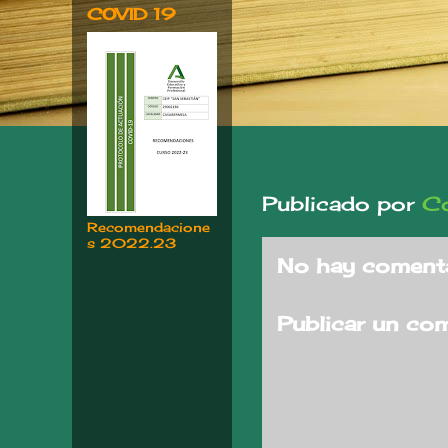
COVID 19
Publicado por
Co
Recomendacione
s 2022.23
No hay comenta
Publicar un co