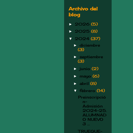
Archivo del
blog
2026
(5)
►
2025
(8)
►
2024
(37)
▼
diciembre
►
(3)
septiembre
►
(3)
junio
(2)
►
mayo
(6)
►
abril
(8)
►
febrero
(14)
▼
Preinscripció
n-
Admisión
2024-25.
ALUMNAD
O NUEVO
3 ...
TRUEQUE-