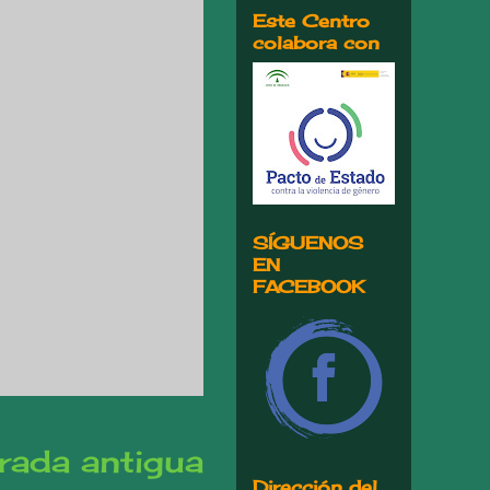
Este Centro
colabora con
SÍGUENOS
EN
FACEBOOK
rada antigua
Dirección del