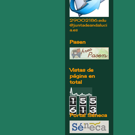
29002186.edu
@juntadeandaluci
a.es
Pasen
Vistas de
página en
total
1
5
5
6
1
3
Portal Séneca