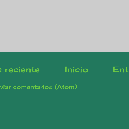
 reciente
Inicio
Ent
viar comentarios (Atom)