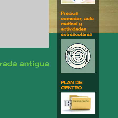
Precios
comedor, aula
matinal y
actividades
extrescolares
rada antigua
PLAN DE
CENTRO