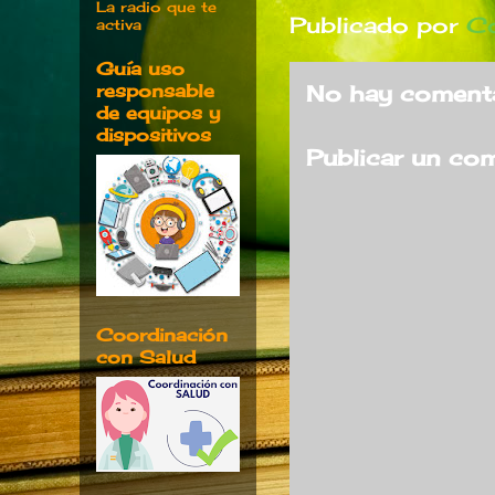
La radio que te
Publicado por
Co
activa
Guía uso
responsable
No hay comenta
de equipos y
dispositivos
Publicar un co
Coordinación
con Salud