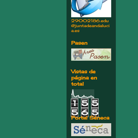
29002186.edu
@juntadeandaluci
a.es
Pasen
Vistas de
página en
total
1
5
5
5
6
5
Portal Séneca