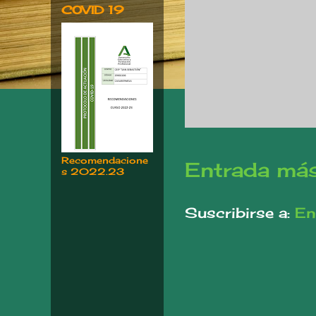
COVID 19
Recomendacione
Entrada más
s 2022.23
Suscribirse a:
En