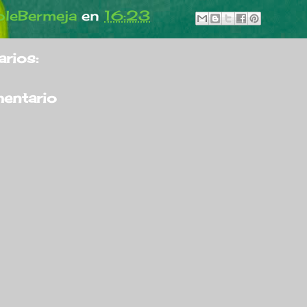
leBermeja
en
16:23
rios:
mentario