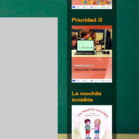
Prioridad 3
La mochila
invisible