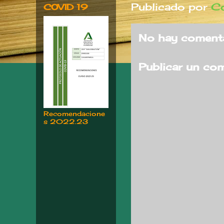
Publicado por
Co
COVID 19
No hay comenta
Publicar un co
Recomendacione
s 2022.23