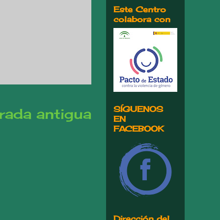
Este Centro
colabora con
SÍGUENOS
rada antigua
EN
FACEBOOK
Dirección del