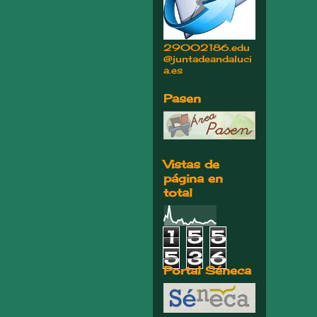
29002186.edu
@juntadeandaluci
a.es
Pasen
Vistas de
página en
total
1
5
5
5
3
6
Portal Séneca