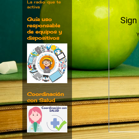
La radio que te
activa
Guía uso
responsable
de equipos y
dispositivos
Coordinación
con Salud