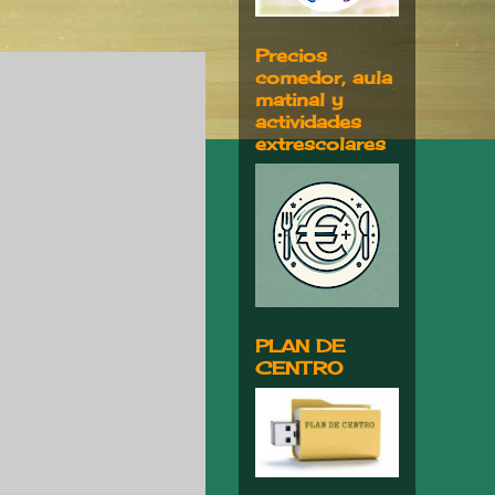
Precios
comedor, aula
matinal y
actividades
extrescolares
PLAN DE
CENTRO