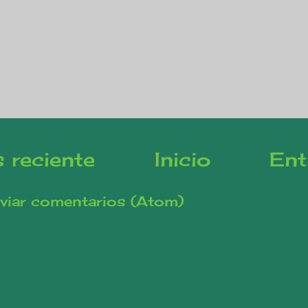
 reciente
Inicio
Ent
viar comentarios (Atom)