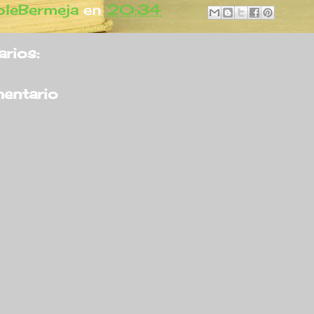
leBermeja
en
20:34
rios:
mentario