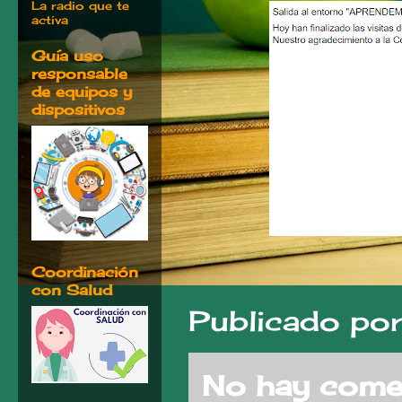
La radio que te
activa
Guía uso
responsable
de equipos y
dispositivos
Coordinación
con Salud
Publicado po
No hay comen