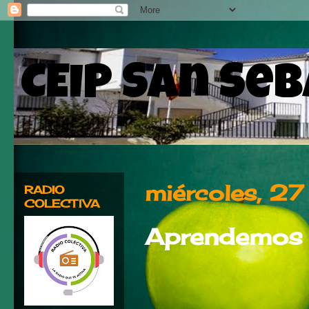
CEIP San Se
miércoles, 2
RADIO
COLECTIVA
Aprendemos h